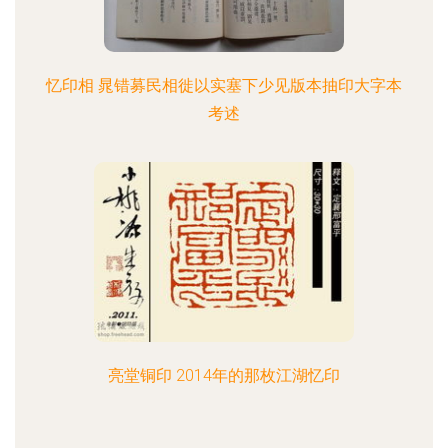
忆印相 晁错募民相徙以实塞下少见版本抽印大字本
考述
亮堂铜印 2014年的那枚江湖忆印