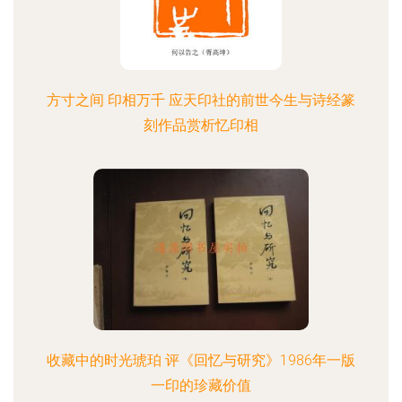
方寸之间 印相万千 应天印社的前世今生与诗经篆
刻作品赏析忆印相
收藏中的时光琥珀 评《回忆与研究》1986年一版
一印的珍藏价值