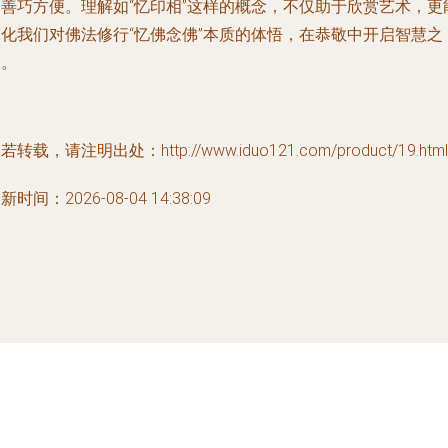
的善巧方便。理解如“忆印相”这样的概念，不仅助于欣赏艺术，更
深化我们对佛法修行“忆佛念佛”本质的体悟，在恭敬中开启智慧之
门。
若转载，请注明出处：http://www.iduo121.com/product/19.html
新时间：2026-08-04 14:38:09