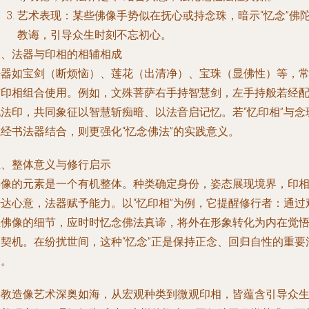
艺术表现：某些佛像手势似在抚心或持念珠，暗示“忆念”佛
教诲，引导众生时刻不忘初心。
四、法器与印相的相辅相成
法器如宝剑（断烦恼）、莲花（出清净）、宝珠（显佛性）等，
与印相组合使用。例如，文殊菩萨右手持智慧剑，左手持般若经
说法印，共同象征以智慧斩痴暗、以法音启记忆。若“忆印相”与念
或经书法器结合，则更强化“忆念佛法”的实践意义。
五、整体意义与修行启示
佛像的元素是一个有机整体。种类确定身份，姿态展现境界，印
传达心意，法器赋予能力。以“忆印相”为例，它提醒修行者：通过
想佛像的细节，应时时忆念佛法真谛，将外在形象转化为内在觉
的契机。在纷扰世间，这种“忆念”正是保持正念、回归自性的重要
门。
佛教造像艺术深奥如海，从宏观种类到微观印相，皆蕴含引导众