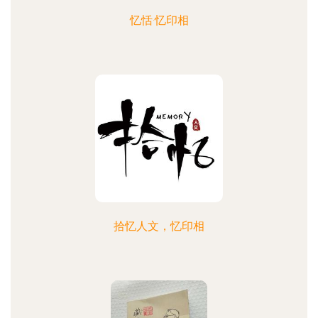
忆恬·忆印相
拾忆人文，忆印相