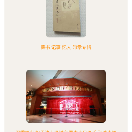
藏书 记事 忆人 印章专辑