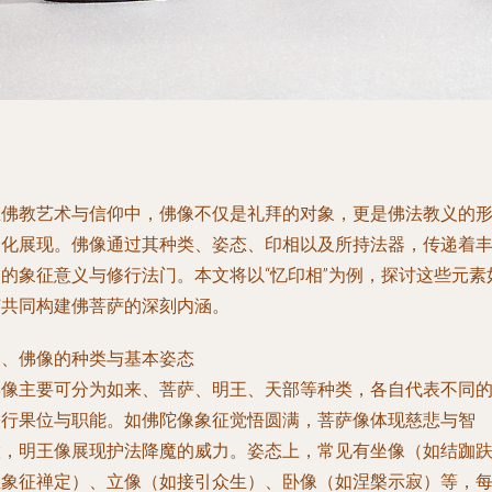
在佛教艺术与信仰中，佛像不仅是礼拜的对象，更是佛法教义的
象化展现。佛像通过其种类、姿态、印相以及所持法器，传递着
富的象征意义与修行法门。本文将以“忆印相”为例，探讨这些元素
何共同构建佛菩萨的深刻内涵。
一、佛像的种类与基本姿态
佛像主要可分为如来、菩萨、明王、天部等种类，各自代表不同
修行果位与职能。如佛陀像象征觉悟圆满，菩萨像体现慈悲与智
慧，明王像展现护法降魔的威力。姿态上，常见有坐像（如结跏
坐象征禅定）、立像（如接引众生）、卧像（如涅槃示寂）等，