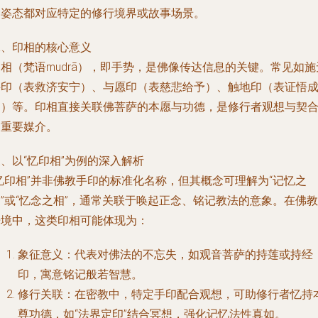
种姿态都对应特定的修行境界或故事场景。
二、印相的核心意义
相（梵语mudrā），即手势，是佛像传达信息的关键。常见如施
畏印（表救济安宁）、与愿印（表慈悲给予）、触地印（表证悟
道）等。印相直接关联佛菩萨的本愿与功德，是修行者观想与契
的重要媒介。
、以“忆印相”为例的深入解析
忆印相”并非佛教手印的标准化名称，但其概念可理解为“记忆之
”或“忆念之相”，通常关联于唤起正念、铭记教法的意象。在佛教
语境中，这类印相可能体现为：
象征意义：代表对佛法的不忘失，如观音菩萨的持莲或持经
印，寓意铭记般若智慧。
修行关联：在密教中，特定手印配合观想，可助修行者忆持
尊功德，如“法界定印”结合冥想，强化记忆法性真如。